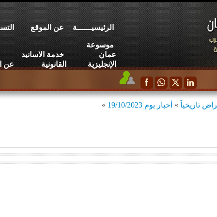
الرئيسيــــــة
عن الموقع
التسج
موسوعة
عمان
خدمة الاسانيد
الإنجليزية
القانونية
عن ا
اض تاريخياً
»
أخبار يوم 19/10/2023
»