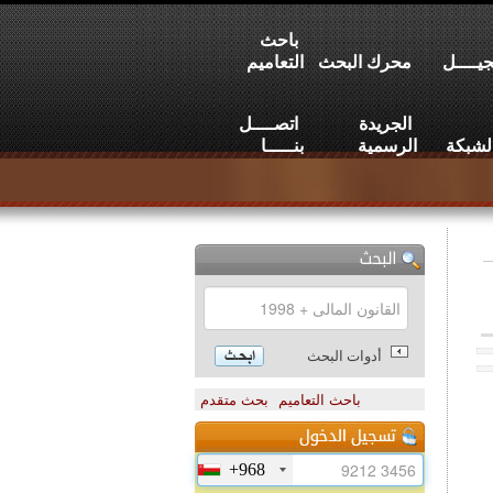
باحث
يــــل
محرك البحث
التعاميم
الجريدة
اتصــــل
لشبكة
الرسمية
بنـــــا
أدوات البحث
باحث التعاميم
بحث متقدم
+968