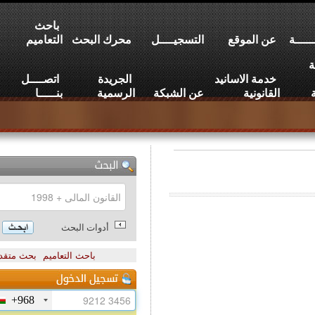
باحث
عن الموقع
التسجيــــل
محرك البحث
التعاميم
خدمة الاسانيد
الجريدة
اتصــــل
القانونية
عن الشبكة
الرسمية
بنـــــا
أدوات البحث
باحث التعاميم
بحث متقدم
+968