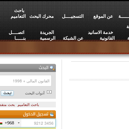
باحث
عن الموقع
التسجيــــل
محرك البحث
التعاميم
خدمة الاسانيد
الجريدة
اتصــــل
القانونية
عن الشبكة
الرسمية
بنـــــا
أدوات البحث
باحث التعاميم
بحث متقدم
+968