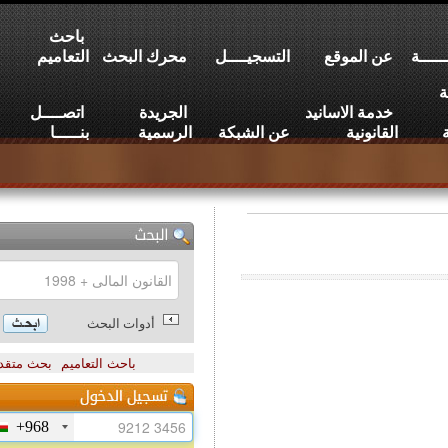
باحث
عن الموقع
التسجيــــل
محرك البحث
التعاميم
خدمة الاسانيد
الجريدة
اتصــــل
القانونية
عن الشبكة
الرسمية
بنـــــا
أدوات البحث
باحث التعاميم
بحث متقدم
+968