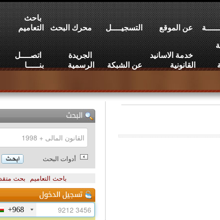
باحث
عن الموقع
التسجيــــل
محرك البحث
التعاميم
خدمة الاسانيد
الجريدة
اتصــــل
القانونية
عن الشبكة
الرسمية
بنـــــا
أدوات البحث
باحث التعاميم
بحث متقدم
+968