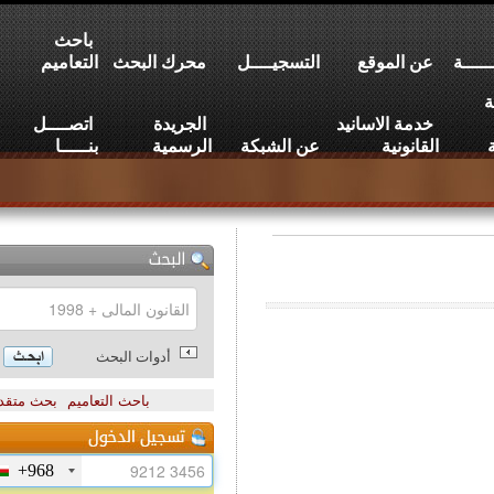
باحث
عن الموقع
التسجيــــل
محرك البحث
التعاميم
خدمة الاسانيد
الجريدة
اتصــــل
القانونية
عن الشبكة
الرسمية
بنـــــا
أدوات البحث
باحث التعاميم
بحث متقدم
+968