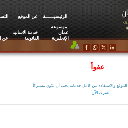
الرئيسيــــــة
عن الموقع
التسج
موسوعة
عمان
خدمة الاسانيد
الإنجليزية
القانونية
عن ا
عفواً
الموقع والاستفادة من كامل خدماته يجب أن تكون مشتركاً
إشترك الاّن