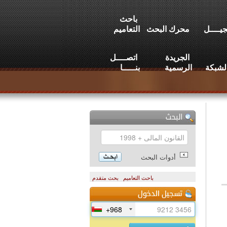
باحث
يــــل
محرك البحث
التعاميم
الجريدة
اتصــــل
لشبكة
الرسمية
بنـــــا
أدوات البحث
باحث التعاميم
بحث متقدم
+968