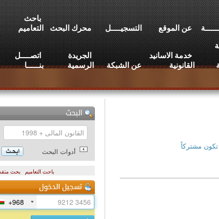
باحث
عن الموقع
التسجيــــل
محرك البحث
التعاميم
خدمة الاسانيد
الجريدة
اتصــــل
القانونية
عن الشبكة
الرسمية
بنـــــا
تركاً
أدوات البحث
باحث التعاميم
بحث متقدم
+968