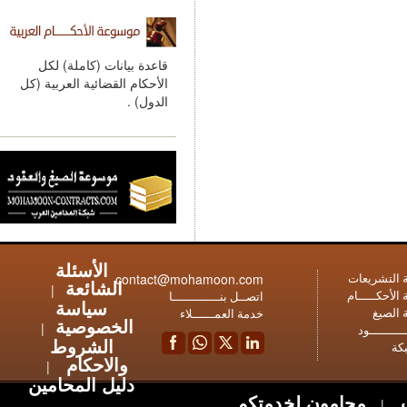
قاعدة بيانات (كاملة) لكل
الأحكام القضائية العربية (كل
الدول) .
الأسئلة
contact@mohamoon.com
عات
الشائعة
|
ـام
اتصــل بنـــــــــــــا
سياسة
خدمة العمــــــلاء
الخصوصية
|
ود
الشروط
والاحكام
|
دليل المحامين
محامون لخدمتكم