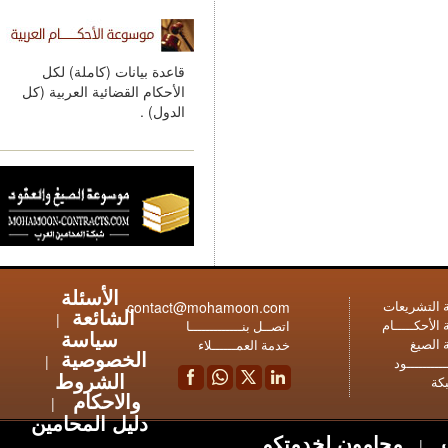
قاعدة بيانات (كاملة) لكل
الأحكام القضائية العربية (كل
الدول) .
الأسئلة
contact@mohamoon.com
عات
الشائعة
|
ـام
اتصــل بنـــــــــــــا
سياسة
خدمة العمــــــلاء
الخصوصية
|
ود
الشروط
والاحكام
|
دليل المحامين
محامون لخدمتكم