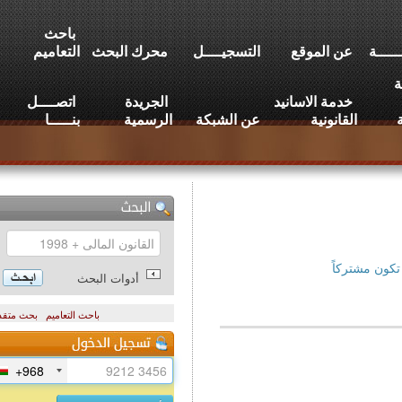
باحث
عن الموقع
التسجيــــل
محرك البحث
التعاميم
خدمة الاسانيد
الجريدة
اتصــــل
القانونية
عن الشبكة
الرسمية
بنـــــا
تركاً
أدوات البحث
باحث التعاميم
بحث متقدم
+968