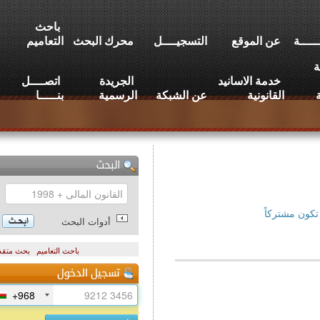
باحث
عن الموقع
التسجيــــل
محرك البحث
التعاميم
خدمة الاسانيد
الجريدة
اتصــــل
القانونية
عن الشبكة
الرسمية
بنـــــا
تركاً
أدوات البحث
باحث التعاميم
بحث متقدم
+968