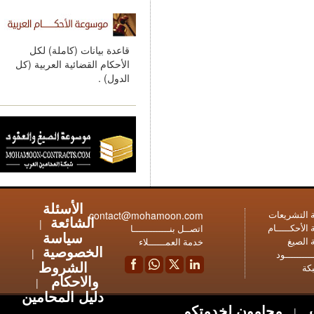
قاعدة بيانات (كاملة) لكل
الأحكام القضائية العربية (كل
الدول) .
الأسئلة
contact@mohamoon.com
عات
الشائعة
|
ـام
اتصــل بنـــــــــــــا
سياسة
خدمة العمــــــلاء
الخصوصية
|
ود
الشروط
والاحكام
|
دليل المحامين
محامون لخدمتكم