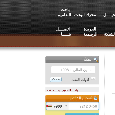
باحث
يــــل
محرك البحث
التعاميم
الجريدة
اتصــــل
لشبكة
الرسمية
بنـــــا
أدوات البحث
باحث التعاميم
بحث متقدم
+968