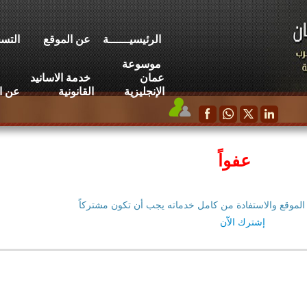
الرئيسيــــــة
عن الموقع
التسج
موسوعة
عمان
خدمة الاسانيد
الإنجليزية
القانونية
عن ا
عفواً
الموقع والاستفادة من كامل خدماته يجب أن تكون مشتركاً
إشترك الاّن