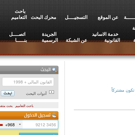
باحث
عن الموقع
التسجيــــل
محرك البحث
التعاميم
خدمة الاسانيد
الجريدة
اتصــــل
القانونية
عن الشبكة
الرسمية
بنـــــا
تركاً
أدوات البحث
باحث التعاميم
بحث متقدم
+968