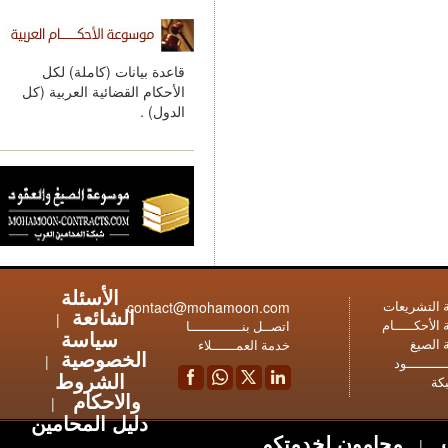
قاعدة بيانات (كاملة) لكل
الأحكام القضائية العربية (كل
الدول) .
الأسئلة
contact@mohamoon.com
عات
الشائعة
|
ـام
اتصــل بنـــــــــــــا
سياسة
خدمة العمــــــلاء
الخصوصية
|
ود
الشروط
والاحكام
|
دليل المحامين
محامون لخدمتكم