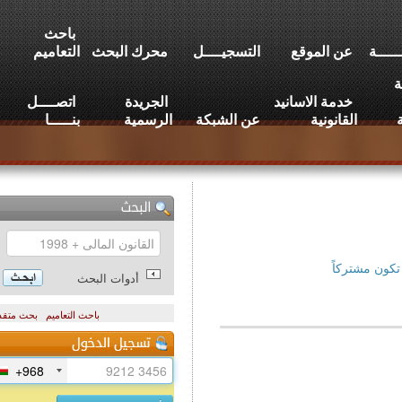
باحث
عن الموقع
التسجيــــل
محرك البحث
التعاميم
خدمة الاسانيد
الجريدة
اتصــــل
القانونية
عن الشبكة
الرسمية
بنـــــا
تركاً
أدوات البحث
باحث التعاميم
بحث متقدم
+968