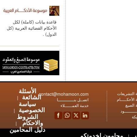
قاعدة بيانات (كاملة) لكل
الأحكام القضائية العربية (كل
الدول) .
الأسئلة
contact@mohamoon.com
عات
الشائعة
|
ـام
اتصــل بنـــــــــــــا
سياسة
خدمة العمــــــلاء
الخصوصية
|
ود
الشروط
والاحكام
|
دليل المحامين
محامون لخدمتكم