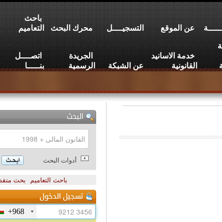
باحث
عن الموقع
التسجيــــل
محرك البحث
التعاميم
خدمة الاسانيد
الجريدة
اتصــــل
القانونية
عن الشبكة
الرسمية
بنـــــا
أدوات البحث
باحث التعاميم
بحث متقدم
+968