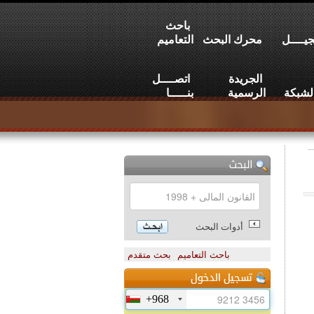
باحث
يــــل
محرك البحث
التعاميم
الجريدة
اتصــــل
لشبكة
الرسمية
بنـــــا
أدوات البحث
باحث التعاميم
بحث متقدم
+968