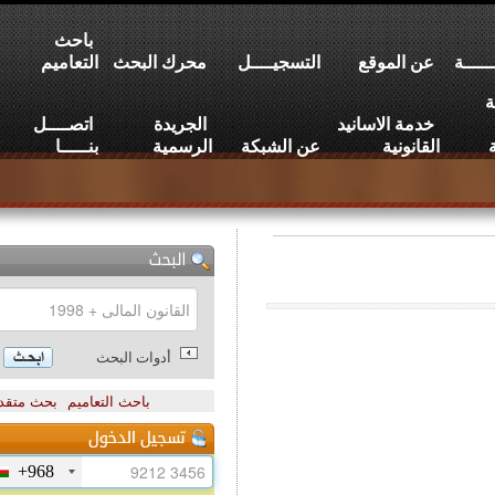
باحث
عن الموقع
التسجيــــل
محرك البحث
التعاميم
خدمة الاسانيد
الجريدة
اتصــــل
القانونية
عن الشبكة
الرسمية
بنـــــا
أدوات البحث
باحث التعاميم
بحث متقدم
+968