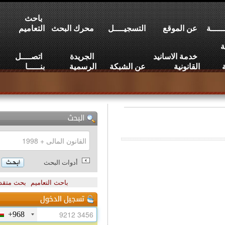
باحث
عن الموقع
التسجيــــل
محرك البحث
التعاميم
خدمة الاسانيد
الجريدة
اتصــــل
القانونية
عن الشبكة
الرسمية
بنـــــا
أدوات البحث
باحث التعاميم
بحث متقدم
+968